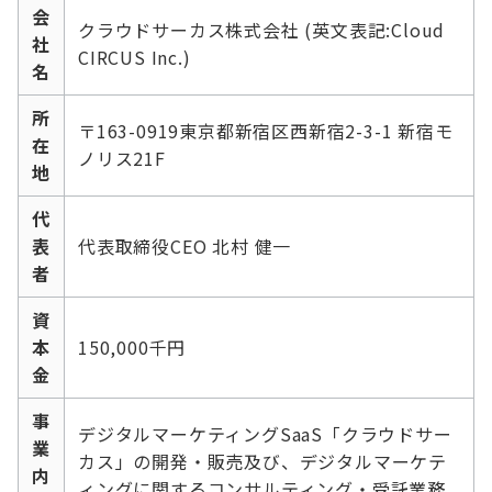
会
クラウドサーカス株式会社 (英文表記:Cloud
社
CIRCUS Inc.)
名
所
〒163-0919東京都新宿区西新宿2-3-1 新宿モ
在
ノリス21F
地
代
表
代表取締役CEO 北村 健一
者
資
本
150,000千円
金
事
デジタルマーケティングSaaS「クラウドサー
業
カス」の開発・販売及び、デジタルマーケテ
内
ィングに関するコンサルティング・受託業務